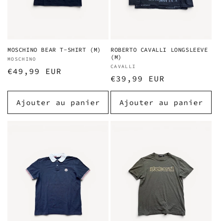
MOSCHINO BEAR T-SHIRT (M)
ROBERTO CAVALLI LONGSLEEVE
(M)
Fournisseur :
MOSCHINO
Fournisseur :
CAVALLI
Prix
€49,99 EUR
Prix
€39,99 EUR
habituel
habituel
Ajouter au panier
Ajouter au panier