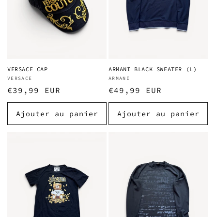
i
o
n
:
VERSACE CAP
ARMANI BLACK SWEATER (L)
Fournisseur :
VERSACE
Fournisseur :
ARMANI
Prix
€39,99 EUR
Prix
€49,99 EUR
habituel
habituel
Ajouter au panier
Ajouter au panier