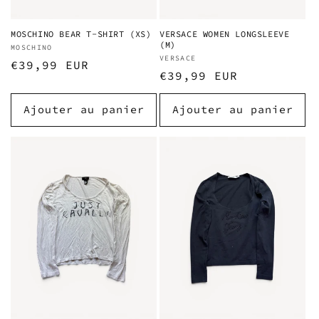
MOSCHINO BEAR T-SHIRT (XS)
VERSACE WOMEN LONGSLEEVE
(M)
Fournisseur :
MOSCHINO
Fournisseur :
VERSACE
Prix
€39,99 EUR
Prix
€39,99 EUR
habituel
habituel
Ajouter au panier
Ajouter au panier