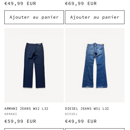
Prix
€49,99 EUR
Prix
€69,99 EUR
habituel
habituel
Ajouter au panier
Ajouter au panier
ARMANI JEANS W32 L32
DIESEL JEANS W31 L32
Fournisseur :
ARMANI
Fournisseur :
DIESEL
Prix
€59,99 EUR
Prix
€49,99 EUR
habituel
habituel