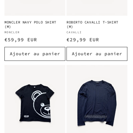
MONCLER NAVY POLO SHIRT
ROBERTO CAVALLI T-SHIRT
(M)
(M)
Fournisseur :
MONCLER
Fournisseur :
CAVALLI
Prix
€59,99 EUR
Prix
€29,99 EUR
habituel
habituel
Ajouter au panier
Ajouter au panier