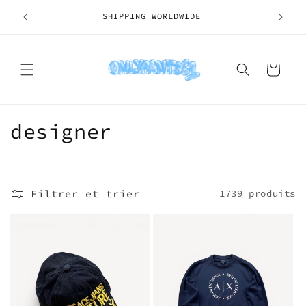
et
passer
SHIPPING WORLDWIDE
au
contenu
Panier
C
designer
o
l
Filtrer et trier
1739 produits
l
e
c
t