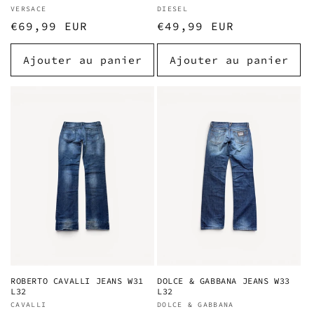
Fournisseur :
VERSACE
Fournisseur :
DIESEL
Prix
€69,99 EUR
Prix
€49,99 EUR
habituel
habituel
Ajouter au panier
Ajouter au panier
ROBERTO CAVALLI JEANS W31
DOLCE & GABBANA JEANS W33
L32
L32
Fournisseur :
CAVALLI
Fournisseur :
DOLCE & GABBANA