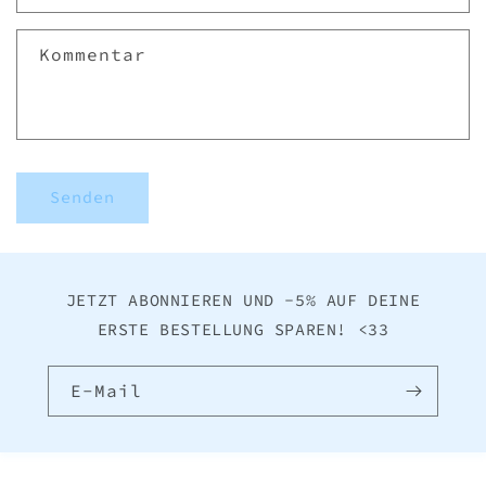
t
f
Kommentar
o
r
m
u
l
Senden
a
r
JETZT ABONNIEREN UND -5% AUF DEINE
ERSTE BESTELLUNG SPAREN! <33
E-Mail