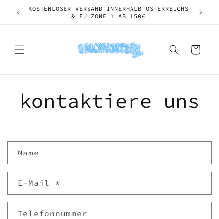
Direkt
KOSTENLOSER VERSAND INNERHALB ÖSTERREICHS
zum
& EU ZONE 1 AB 150€
Inhalt
Warenkorb
kontaktiere uns
K
Name
o
n
E-Mail
*
t
a
k
Telefonnummer